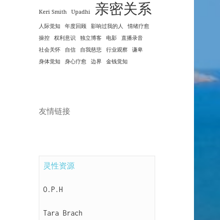
亲密关系
Keri Smith
Upadhi
人际觉知
年度回顾
影响过我的人
情绪疗愈
操控
权利意识
独立博客
电影
直播录音
社会关怀
自信
自我慈悲
行业观察
谦卑
身体觉知
身心疗愈
边界
金钱觉知
友情链接
灵性资源
O.P.H
Tara Brach