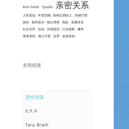
亲密关系
Keri Smith
Upadhi
人际觉知
年度回顾
影响过我的人
情绪疗愈
操控
权利意识
独立博客
电影
直播录音
社会关怀
自信
自我慈悲
行业观察
谦卑
身体觉知
身心疗愈
边界
金钱觉知
友情链接
灵性资源
O.P.H
Tara Brach